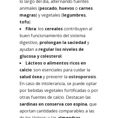
lo largo del día, alternando fuentes
animales (
pescado
,
huevos
o
carnes
magras
) y vegetales (
legumbres
,
tofu
).
Fibra
: los
cereales
contribuyen al
buen funcionamiento del sistema
digestivo,
prolongan la saciedad
y
ayudan a
regular los niveles de
glucosa y colesterol
.
Lácteos o alimentos ricos en
calcio
: son esenciales para cuidar la
salud ósea
y prevenir la
osteoporosis
.
En caso de intolerancia, se puede optar
por bebidas vegetales fortificadas o por
otras fuentes de calcio. Destacan las
sardinas en conserva con espina
, que
aportan cantidades comparables a las
de los lácteos; y las
almendras
.