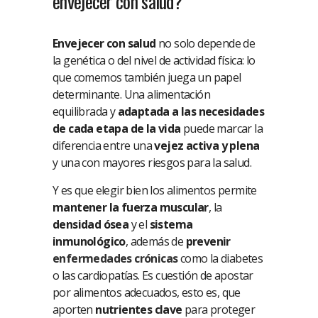
envejecer con salud?
Envejecer con salud
no solo depende de
la genética o del nivel de actividad física: lo
que comemos también juega un papel
determinante. Una alimentación
equilibrada y
adaptada a las necesidades
de cada etapa de la vida
puede marcar la
diferencia entre una
vejez activa y plena
y una con mayores riesgos para la salud.
Y es que elegir bien los alimentos permite
mantener la fuerza muscular
, la
densidad ósea
y el
sistema
inmunológico
, además de
prevenir
enfermedades crónicas
como la diabetes
o las cardiopatías. Es cuestión de apostar
por alimentos adecuados, esto es, que
aporten
nutrientes clave
para proteger