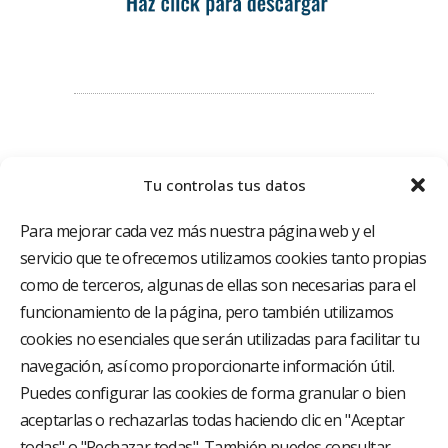
Tu controlas tus datos
Para mejorar cada vez más nuestra página web y el
servicio que te ofrecemos utilizamos cookies tanto propias
como de terceros, algunas de ellas son necesarias para el
funcionamiento de la página, pero también utilizamos
El Grupo Hospitalario HLA es uno de los proveedores
hospitalarios con mayor presencia en España, creado
cookies no esenciales que serán utilizadas para facilitar tu
con el objetivo de proporcionar el acceso a una
navegación, así como proporcionarte información útil.
asistencia sanitaria de alto nivel. Nuestra red asistencial
está compuesta por 18 hospitales y 37 centros médicos
Puedes configurar las cookies de forma granular o bien
multiespecialidad.
aceptarlas o rechazarlas todas haciendo clic en "Aceptar
todas" o "Rechazar todas". También puedes consultar