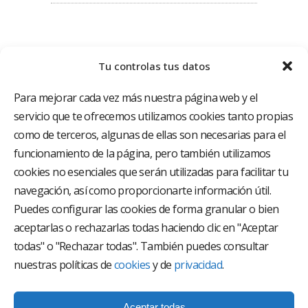
Tu controlas tus datos
Para mejorar cada vez más nuestra página web y el
servicio que te ofrecemos utilizamos cookies tanto propias
como de terceros, algunas de ellas son necesarias para el
funcionamiento de la página, pero también utilizamos
El Grupo Hospitalario HLA es uno de los proveedores
hospitalarios con mayor presencia en España, creado
cookies no esenciales que serán utilizadas para facilitar tu
con el objetivo de proporcionar el acceso a una
navegación, así como proporcionarte información útil.
asistencia sanitaria de alto nivel. Nuestra red asistencial
está compuesta por 18 hospitales y 37 centros médicos
Puedes configurar las cookies de forma granular o bien
multiespecialidad.
aceptarlas o rechazarlas todas haciendo clic en "Aceptar
todas" o "Rechazar todas". También puedes consultar
Síguenos en
nuestras políticas de
cookies
y de
privacidad
.
Aceptar todas