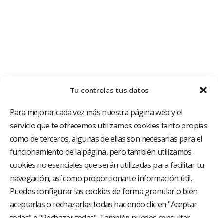
Tu controlas tus datos
Para mejorar cada vez más nuestra página web y el
servicio que te ofrecemos utilizamos cookies tanto propias
como de terceros, algunas de ellas son necesarias para el
funcionamiento de la página, pero también utilizamos
cookies no esenciales que serán utilizadas para facilitar tu
El Grupo Hospitalario HLA es uno de los proveedores
hospitalarios con mayor presencia en España, creado
navegación, así como proporcionarte información útil.
con el objetivo de proporcionar el acceso a una
Puedes configurar las cookies de forma granular o bien
asistencia sanitaria de alto nivel. Nuestra red asistencial
aceptarlas o rechazarlas todas haciendo clic en "Aceptar
está compuesta por 18 hospitales y 37 centros médicos
multiespecialidad.
todas" o "Rechazar todas". También puedes consultar