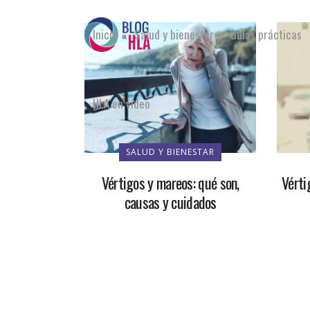
Inicio
Salud y bienestar
Guías prácticas
HLA en vídeo
SALUD Y BIENESTAR
Vértigos y mareos: qué son,
Vérti
causas y cuidados