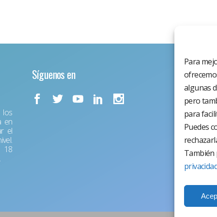
Para mejo
Síguenos en
ofrecemos
algunas d
pero tamb
los
para facil
a en
Puedes co
r el
vel.
rechazarl
r 18
También p
.
privacida
Acep