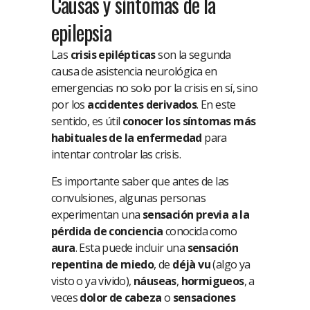
Causas y síntomas de la
epilepsia
Las
crisis epilépticas
son la segunda
causa de asistencia neurológica en
emergencias no solo por la crisis en sí, sino
por los
accidentes derivados
. En este
sentido, es útil
conocer los síntomas más
habituales de la enfermedad
para
intentar controlar las crisis.
Es importante saber que antes de las
convulsiones, algunas personas
experimentan una
sensación previa a la
pérdida de conciencia
conocida como
aura
. Esta puede incluir una
sensación
repentina de miedo
, de
déjà vu
(algo ya
visto o ya vivido),
náuseas
,
hormigueos
, a
veces
dolor de cabeza
o
sensaciones