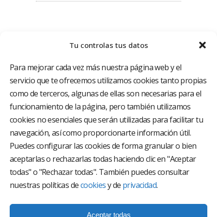
Tu controlas tus datos
Para mejorar cada vez más nuestra página web y el
servicio que te ofrecemos utilizamos cookies tanto propias
como de terceros, algunas de ellas son necesarias para el
funcionamiento de la página, pero también utilizamos
El Grupo Hospitalario HLA es uno de los proveedores
hospitalarios con mayor presencia en España, creado
cookies no esenciales que serán utilizadas para facilitar tu
con el objetivo de proporcionar el acceso a una
navegación, así como proporcionarte información útil.
asistencia sanitaria de alto nivel. Nuestra red asistencial
está compuesta por 18 hospitales y 37 centros médicos
Puedes configurar las cookies de forma granular o bien
multiespecialidad.
aceptarlas o rechazarlas todas haciendo clic en "Aceptar
todas" o "Rechazar todas". También puedes consultar
Síguenos en
nuestras políticas de
cookies
y de
privacidad
.
Aceptar todas