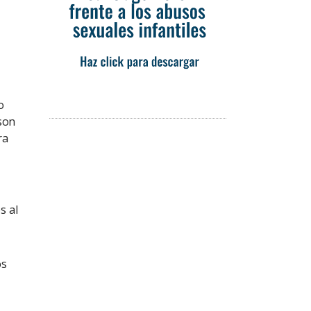
o
 son
ra
s al
os