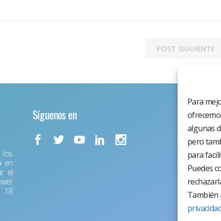
POST SIGUIENTE
Para mejo
Síguenos en
ofrecemos
algunas d
pero tamb
los
para facil
a en
Puedes co
r el
vel.
rechazarl
r 18
También p
.
privacida