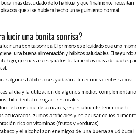
bucal más descuidado de lo habitual y que finalmente necesitan
plicados que si se hubiera hecho un seguimiento normal.
 lucir una bonita sonrisa?
 lucir una bonita sonrisa. El primero es el cuidado que uno mism
igiene, una buena alimentación y hábitos saludables. El segundo
dontólogo, que nos aconsejará los tratamientos más adecuados pa
cal.
acar algunos hábitos que ayudarán a tener unos dientes sanos:
eces al día y la utilización de algunos medios complementario
os, hilo dental o irrigadores orales.
ducir el consumo de azúcares, especialmente tener mucho
as azucaradas, zumos artificiales y no abusar de los aliment
tación rica en vitaminas (frutas y verduras).
l tabaco y el alcohol son enemigos de una buena salud bucal.