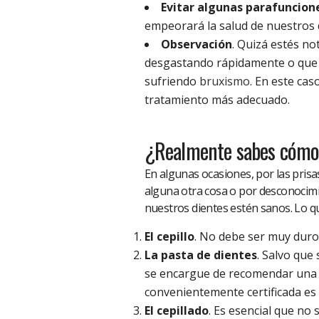
Evitar algunas parafuncion
empeorará la salud de nuestros 
Observación
. Quizá estés no
desgastando rápidamente o que t
sufriendo
bruxismo
. En este cas
tratamiento más adecuado.
¿Realmente sabes cómo s
En algunas ocasiones, por las pris
alguna otra cosa o por desconocimie
nuestros dientes estén sanos. Lo qu
El cepillo
. No debe ser muy duro 
La pasta de dientes
. Salvo que
se encargue de recomendar una c
convenientemente certificada es 
El cepillado
. Es esencial que no