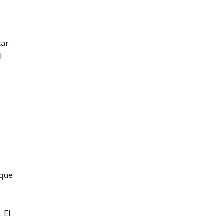
tar
l
 que
 El