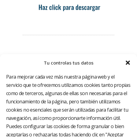
Tu controlas tus datos
Para mejorar cada vez más nuestra página web y el
servicio que te ofrecemos utilizamos cookies tanto propias
como de terceros, algunas de ellas son necesarias para el
funcionamiento de la página, pero también utilizamos
El Grupo Hospitalario HLA es uno de los proveedores
hospitalarios con mayor presencia en España, creado
cookies no esenciales que serán utilizadas para facilitar tu
con el objetivo de proporcionar el acceso a una
navegación, así como proporcionarte información útil.
asistencia sanitaria de alto nivel. Nuestra red asistencial
está compuesta por 18 hospitales y 37 centros médicos
Puedes configurar las cookies de forma granular o bien
multiespecialidad.
aceptarlas o rechazarlas todas haciendo clic en "Aceptar