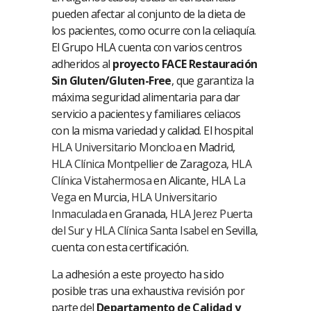
pueden afectar al conjunto de la dieta de
los pacientes, como ocurre con la celiaquía.
El Grupo HLA cuenta con varios centros
adheridos al
proyecto FACE Restauración
Sin Gluten/Gluten-Free
, que garantiza la
máxima seguridad alimentaria para dar
servicio a pacientes y familiares celiacos
con la misma variedad y calidad. El hospital
HLA Universitario Moncloa
en Madrid,
HLA Clínica Montpellier
de Zaragoza,
HLA
Clínica Vistahermosa
en Alicante,
HLA La
Vega
en Murcia,
HLA Universitario
Inmaculada
en Granada,
HLA Jerez Puerta
del Sur
y
HLA Clínica Santa Isabel
en Sevilla,
cuenta con esta certificación.
La adhesión a este proyecto ha sido
posible tras una exhaustiva revisión por
parte del
Departamento de Calidad y