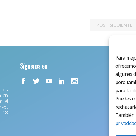
POST SIGUIENTE
Para mejo
Síguenos en
ofrecemos
algunas d
pero tamb
los
para facil
a en
Puedes co
r el
vel.
rechazarl
r 18
También p
.
privacida