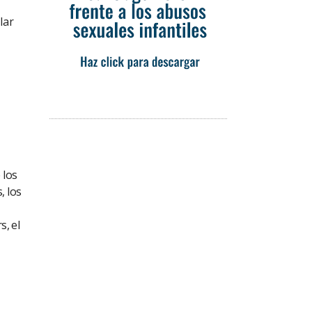
lar
 los
, los
, el