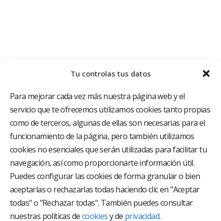
Tu controlas tus datos
Para mejorar cada vez más nuestra página web y el
servicio que te ofrecemos utilizamos cookies tanto propias
como de terceros, algunas de ellas son necesarias para el
funcionamiento de la página, pero también utilizamos
cookies no esenciales que serán utilizadas para facilitar tu
El Grupo Hospitalario HLA es uno de los proveedores
hospitalarios con mayor presencia en España, creado
navegación, así como proporcionarte información útil.
con el objetivo de proporcionar el acceso a una
Puedes configurar las cookies de forma granular o bien
asistencia sanitaria de alto nivel. Nuestra red asistencial
aceptarlas o rechazarlas todas haciendo clic en "Aceptar
está compuesta por 18 hospitales y 37 centros médicos
multiespecialidad.
todas" o "Rechazar todas". También puedes consultar
nuestras políticas de
cookies
y de
privacidad
.