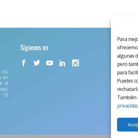
Para mejo
Síguenos en
ofrecemos
algunas d
pero tamb
los
para facil
a en
Puedes co
r el
vel.
rechazarl
r 18
También p
.
privacida
Acep