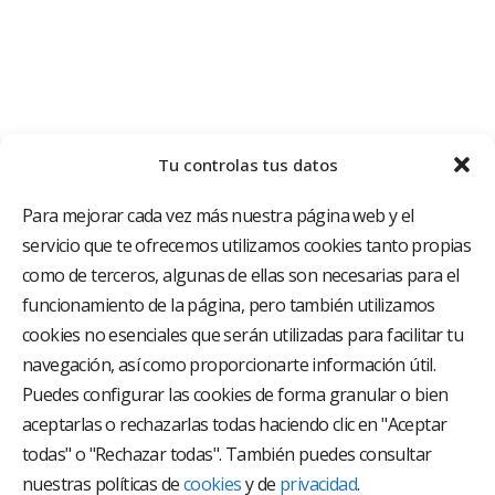
Tu controlas tus datos
Para mejorar cada vez más nuestra página web y el
servicio que te ofrecemos utilizamos cookies tanto propias
como de terceros, algunas de ellas son necesarias para el
funcionamiento de la página, pero también utilizamos
cookies no esenciales que serán utilizadas para facilitar tu
El Grupo Hospitalario HLA es uno de los proveedores
hospitalarios con mayor presencia en España, creado
navegación, así como proporcionarte información útil.
con el objetivo de proporcionar el acceso a una
Puedes configurar las cookies de forma granular o bien
asistencia sanitaria de alto nivel. Nuestra red asistencial
aceptarlas o rechazarlas todas haciendo clic en "Aceptar
está compuesta por 18 hospitales y 37 centros médicos
multiespecialidad.
todas" o "Rechazar todas". También puedes consultar
nuestras políticas de
cookies
y de
privacidad
.