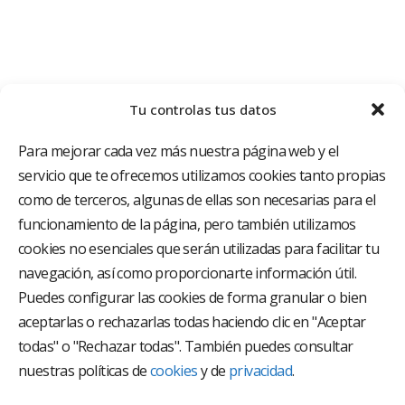
Tu controlas tus datos
Para mejorar cada vez más nuestra página web y el
servicio que te ofrecemos utilizamos cookies tanto propias
como de terceros, algunas de ellas son necesarias para el
funcionamiento de la página, pero también utilizamos
cookies no esenciales que serán utilizadas para facilitar tu
El Grupo Hospitalario HLA es uno de los proveedores
hospitalarios con mayor presencia en España, creado
navegación, así como proporcionarte información útil.
con el objetivo de proporcionar el acceso a una
Puedes configurar las cookies de forma granular o bien
asistencia sanitaria de alto nivel. Nuestra red asistencial
aceptarlas o rechazarlas todas haciendo clic en "Aceptar
está compuesta por 18 hospitales y 37 centros médicos
multiespecialidad.
todas" o "Rechazar todas". También puedes consultar
nuestras políticas de
cookies
y de
privacidad
.
Síguenos en